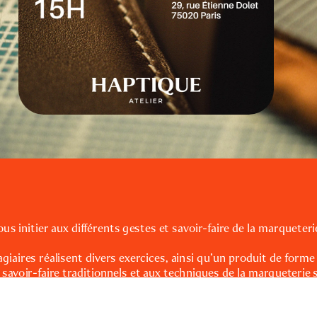
s initier aux différents gestes et savoir-faire de la marqueterie
tagiaires réalisent divers exercices, ainsi qu’un produit de forme
savoir-faire traditionnels et aux techniques de la marqueterie s
opper des gabarits, maîtriser les techniques de coupe, coller, m
re
ce.
er.