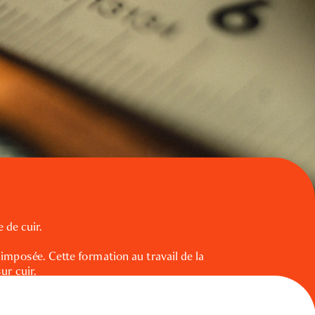
 de cuir.
 imposée. Cette formation au travail de la 
ur cuir.
aroufler et bichonner… jusqu’à la création du 